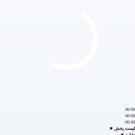
00:00
00:00
00:00
لیست پخش
✖
دانلود
✖